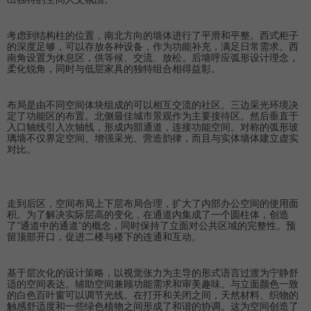
考虑到结构柱的位置，南北方向的墙体进行了平滑和平整。西式柜子
的深度足够，可以存放各种设备，作为功能补充，满足日常需求。西
南角设置为休息区，供等候、交流、放松。后墙呼应弧形设计理念，
柔化锐角，同时与低层家具的独特组合相得益彰。
布局是由不同空间体块组成的可以相互交流的社区。三边采光环境决
定了功能区的布置。北侧最佳城市景观作为主要接待区。然后垂直于
入口轴线引入次轴线，形成内部通道，连接功能空间。对称的弧形玻
璃墙不仅界定空间、增强采光、营造韵律，而且与实体墙体建立虚实
对比。
走到后区，空间布局上下层布局合理，扩大了内部办公空间的使用面
积。为了解决实际层高的变化，在通道内集成了一个圆柱体，创造
了“通道中的通道”的概念，同时保持了立面对公共区域的完整性。预
留顶部开口，促进二楼与楼下的连通和互动。
基于层次化的设计策略，以视觉张力为主导的形式语言过渡为宁静舒
适的空间表达。辅助空间兼顾功能需求和审美趣味。与立面颜色一致
的白色百叶窗可以调节光线。在打开和关闭之间，天然材料、织物的
触感舒适度和一些绿色植物之间形成了和谐的协调。这为空间创造了