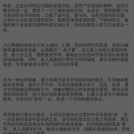
构造，总是从对特定功能的探索开始，进而产生场地的精神。这些元
素交织在一起，塑造了一个三维的体验空间。走进去，透明玻璃门与
天然洞石拉手的结合，凸显了虚与实、重与轻、自然与现代的主题。
从室外公共区域过渡到室内，氛围逐渐演变成舒缓、宁静的状态。玻
璃的整个表面将内部和外部区域分开，但也在视觉上将它们连接在一
起。
入口两侧的墙体自下而上倾斜、汇聚，充分利用空间高度，营造出幽
静深邃的峡谷意象。山顶模仿“一条天窗”，在立面上创造出柔和的纹
理。数十步之后，视野陡然开阔，随着起伏的空间节奏呈现出多维度
的场地体验。同时，嵌入地面的灯带作为空间轴线，建立对称的视觉
美感，引导参观者沿着它，拉开光的序幕。
作为一种自然现象，重力有能力改变空间和时间的状态，引导物体更
接近其来源。接待大厅中央，天花仿佛被重力牵引、拉扯、拉伸，通
过空间隐喻品牌的吸引力，抽象的概念以有形的形式显现。接待台采
用仿洞石纹理，按计算好的距离放置在两侧，让重力装置充分展现在
眼前。与背后的“屏风”一起，形成一个空间能量的焦点。
视觉旅程沿着步行路径，从邻近的接待台过渡到中等高度的“墙”，进
一步延伸到背景中起伏的立面。这些有机形式在立面之间进展，通过
不同的结构层创造出生动而独特的视觉体验。杜邦纸制成的弧形“屏
风”，嵌入温暖的灯光，散发出微妙的光泽，细腻的质感如丝绸，营造
出独特的空间人文氛围。