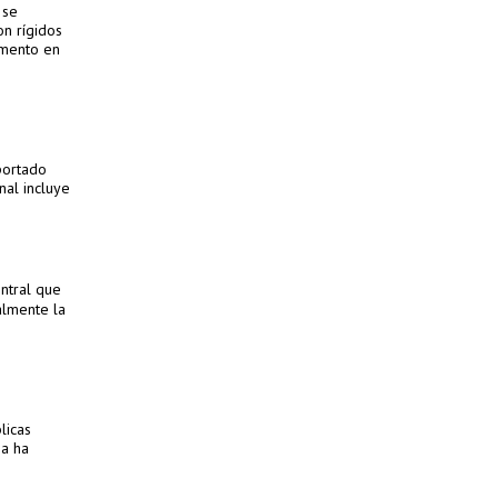
 se
n rígidos
emento en
oportado
nal incluye
entral que
almente la
licas
na ha