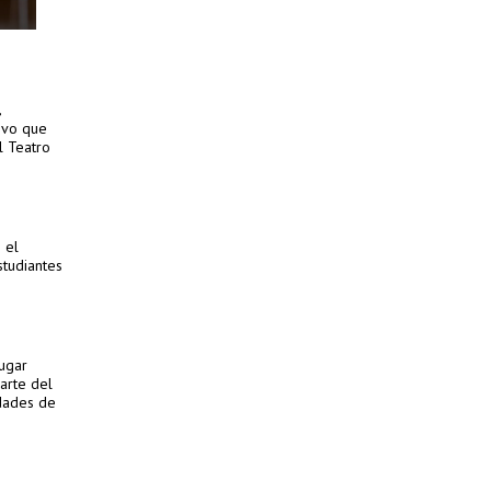
,
ivo que
l Teatro
 el
studiantes
lugar
arte del
idades de