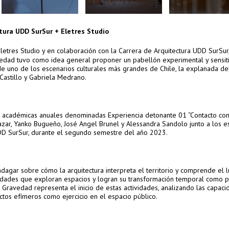
ctura
UDD
SurSur
+ Eletres Studio
 Eletres Studio y en colaboración con la Carrera de Arquitectura
UDD
SurSur
edad tuvo como idea general proponer un pabellón experimental y sensit
 de uno de los escenarios culturales más grandes de Chile, la explanada de
Castillo y Gabriela Medrano.
es académicas anuales denominadas Experiencia detonante 01 “Contacto con
Nazar, Yanko Bugueño, José Angel Brunel y Alessandra Sandolo junto a los e
UDD SurSur, durante el segundo semestre del año 2023.
agar sobre cómo la arquitectura interpreta el territorio y comprende el 
idades que exploran espacios y logran su transformación temporal como p
Gravedad representa el inicio de estas actividades, analizando las capac
tos efímeros como ejercicio en el espacio público.