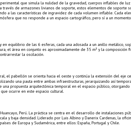
perimental que simula la nulidad de la gravedad, cuerpos inflables de luz
a través de armazones livianos de soporte, estos elementos de soporte so
ndo a las características de ingravidez de cada volumen inflable. Cada el
atmósfera que no responde a un espacio cartográfico, pero sí a un momento
 y en equilibrio de las 6 esferas, cada una adosada a un anillo metálico, s
ura, el área en conjunto es aproximadamente de 35 m² y la composición fi
trarrestar la oscilación.
al, el pabellón se orienta hacia el oeste y continúa la extensión del eje c
olizando una pauta entre ambas infraestructuras, jerarquizando así tempor
e una propuesta arquitectónica temporal en el espacio público, otorgando
a que ocurre en este espacio cultural.
Huancayo, Perú. La práctica se centra en el desarrollo de instalaciones púb
la y baja densidad. Liderado por Luis Albino y Danerix Cardenas, la ofici
aíses de Europa y Sudamérica, entre ellos: España, Portugal y Chile.