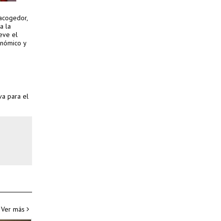
 acogedor,
a la
eve el
onómico y
va para el
Ver más