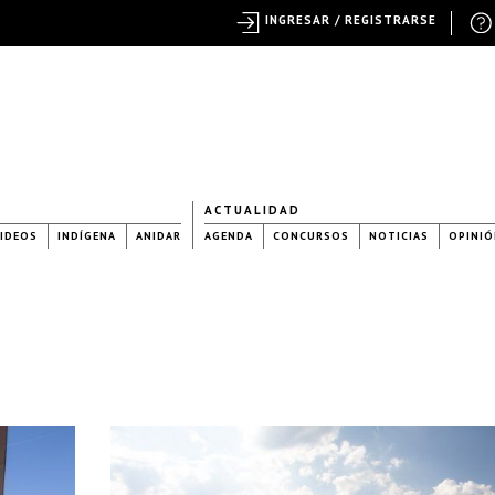
INGRESAR / REGISTRARSE
ACTUALIDAD
IDEOS
INDÍGENA
ANIDAR
AGENDA
CONCURSOS
NOTICIAS
OPINIÓ