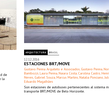
ARQUITECTURA
BRASIL
12.12.2016
ESTACIONES BRT/MOVE
Gustavo Penna Arquiteto e Associados
Gustavo Penna
Nor
,
,
Bambozzi
Laura Penna
Naiara Costa
Carolina Castro
Henr
,
,
,
,
ad de
Neves
Gabriel Souza
Marcus Martins
Natalia Ponciano
Jul
,
,
,
,
e la
Eduardo Magalhães
Son estaciones de autobuses pertenecientes al sistema m
transporte BRT/MOVE de Belo Horizonte.