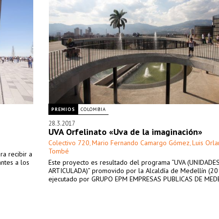
PREMIOS
COLOMBIA
28.3.2017
UVA Orfelinato «Uva de la imaginación»
Colectivo 720
Mario Fernando Camargo Gómez
Luis Orl
,
,
Tombé
a recibir a
antes a los
Este proyecto es resultado del programa “UVA (UNIDADE
ARTICULADA)” promovido por la Alcaldía de Medellín (2
ejecutado por GRUPO EPM EMPRESAS PUBLICAS DE MEDE