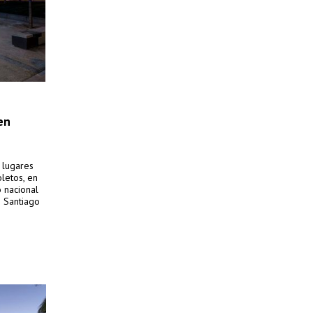
en
s lugares
letos, en
 nacional
o Santiago