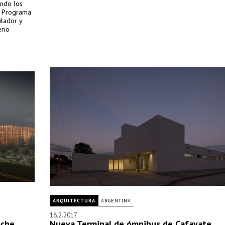
ando los
el Programa
ulador y
erio
ARQUITECTURA
ARGENTINA
16.2.2017
oche
Nueva Terminal de ómnibus de Cafayate