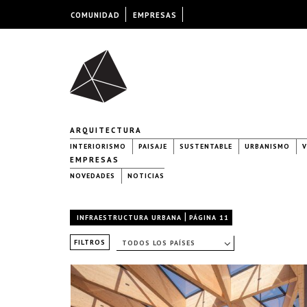
COMUNIDAD
EMPRESAS
ARQUITECTURA
INTERIORISMO
PAISAJE
SUSTENTABLE
URBANISMO
V
EMPRESAS
NOVEDADES
NOTICIAS
|
INFRAESTRUCTURA URBANA
PÁGINA 11
FILTROS
TODOS LOS PAÍSES