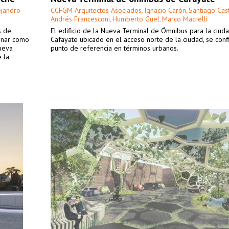
ejandro
CCFGM Arquitectos Asociados
Ignacio Carón
Santiago Cas
,
,
Andrés Francesconi
Humberto Guel
Marco Macrelli
,
,
s de
El edificio de la Nueva Terminal de Ómnibus para la ciud
ionar como
Cafayate ubicado en el acceso norte de la ciudad, se con
nueva
punto de referencia en términos urbanos.
e la