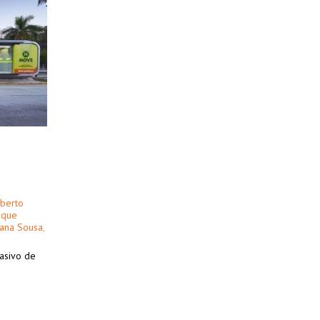
berto
ique
iana Sousa
,
asivo de