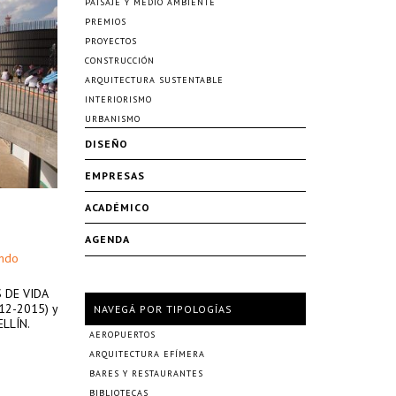
PAISAJE Y MEDIO AMBIENTE
PREMIOS
PROYECTOS
CONSTRUCCIÓN
ARQUITECTURA SUSTENTABLE
INTERIORISMO
URBANISMO
DISEÑO
EMPRESAS
ACADÉMICO
AGENDA
ando
S DE VIDA
012-2015) y
NAVEGÁ POR TIPOLOGÍAS
LLÍN.
AEROPUERTOS
ARQUITECTURA EFÍMERA
BARES Y RESTAURANTES
BIBLIOTECAS