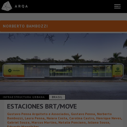
NORBERTO BAMBOZZI
INFRAESTRUCTURA URBANA
BRASIL
ESTACIONES BRT/MOVE
,
,
Gustavo Penna Arquiteto e Associados
Gustavo Penna
Norberto
,
,
,
,
,
Bambozzi
Laura Penna
Naiara Costa
Carolina Castro
Henrique Neves
,
,
,
,
Gabriel Souza
Marcus Martins
Natalia Ponciano
Juliana Sousa
Eduardo Magalhães