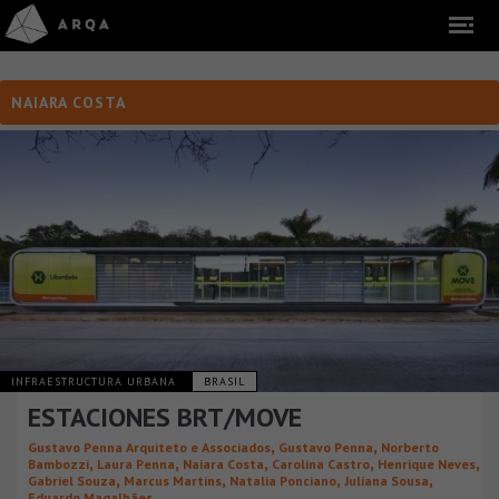
NAIARA COSTA
INFRAESTRUCTURA URBANA
BRASIL
ESTACIONES BRT/MOVE
,
,
Gustavo Penna Arquiteto e Associados
Gustavo Penna
Norberto
,
,
,
,
,
Bambozzi
Laura Penna
Naiara Costa
Carolina Castro
Henrique Neves
,
,
,
,
Gabriel Souza
Marcus Martins
Natalia Ponciano
Juliana Sousa
Eduardo Magalhães