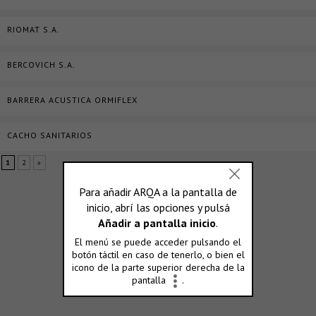
RIOMAT S.A.
BERCOVICH S.A.
BARRERA ACUSTICA ORMIFLEX
CACHO SANITARIOS
1
2
»