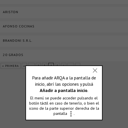
ARISTON
AFONSO COCINAS
BRANDONI S.R.L.
20 GRADOS
« PRIMERA
«
...
2
3
4
5
6
...
»