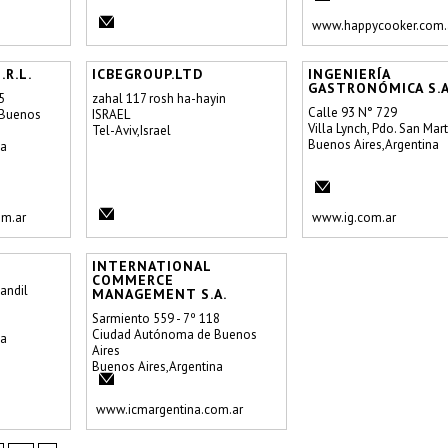
www.happycooker.com.
R.L.
ICBEGROUP.LTD
INGENIERÍA
GASTRONÓMICA S.A
5
zahal 117 rosh ha-hayin
Calle 93 N° 729
 Buenos
ISRAEL
Villa Lynch, Pdo. San Mart
Tel-Aviv,Israel
Buenos Aires,Argentina
na
m.ar
www.ig.com.ar
INTERNATIONAL
COMMERCE
andil
MANAGEMENT S.A.
Sarmiento 559 - 7º 118
Ciudad Autónoma de Buenos
na
Aires
Buenos Aires,Argentina
www.icmargentina.com.ar