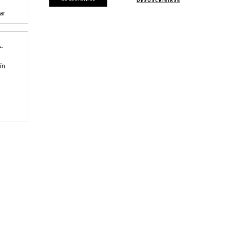
DESUSCRIBIRSE
ar
.
ín