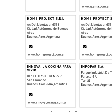
www.glama.com.ar
HOME PROJECT S.R.L.
HOME PROYECT S.
Av. Del Libertador 6335
Av. Del Libertador 633
Ciudad Autónoma de Buenos
Ciudad Autónoma de
Aires
Aires
Buenos Aires,Argentina
Buenos Aires,Argenti
www.homeproject.com.ar
www.homeproject.co
INNOVA, LA COCINA PARA
INPOPAR S.A.
VIVIR
Parque Industrial De T
HIPOLITO YRIGOYEN 2751
Parcela 4 A
San Fernando
Tandil
Buenos Aires-GBA,Argentina
Buenos Aires,Argenti
www.innovacocinas.com.ar