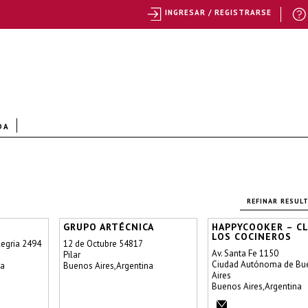
INGRESAR / REGISTRARSE
DA
REFINAR RESUL
GRUPO ARTÉCNICA
HAPPYCOOKER – C
LOS COCINEROS
legria 2494
12 de Octubre 54817
Av. Santa Fe 1150
Pilar
Ciudad Autónoma de Bu
na
Buenos Aires,Argentina
Aires
Buenos Aires,Argentina