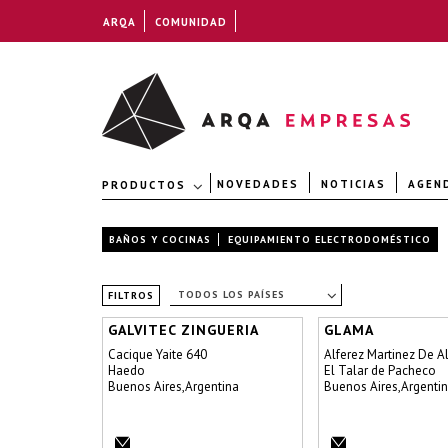
ARQA
COMUNIDAD
NOVEDADES
NOTICIAS
AGEN
PRODUCTOS
BAÑOS Y COCINAS
EQUIPAMIENTO ELECTRODOMÉSTICO
TODOS LOS PAÍSES
FILTROS
GALVITEC ZINGUERIA
GLAMA
Cacique Yaite 640
Alferez Martinez De A
Haedo
El Talar de Pacheco
Buenos Aires,Argentina
Buenos Aires,Argenti