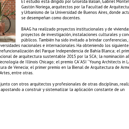
El estudio está dirigido por Griselda Balian, Gabriel Monte
Gastón Noriega, arquitectos por la Facultad de Arquitect
y Urbanismo de la Universidad de Buenos Aires, donde ac
se desempeñan como docentes.
BAAG ha realizado proyectos institucionales y de vivienda
proyectos de investigación, instalaciones culturales y co
públicos. También ha sido invitado a brindar conferencias, 
iversidades nacionales e internacionales. Ha obteniendo los siguient
refuncionalización del Parque Independencia de Bahía Blanca; el pri
cional de arquitectura sustentable 2015 por la SCA; la nominación al
ecnología de Illinois Chicago; el premio CA`ASI “Young Architects in L
tura de Venecia; el primer premio en la Bienal de Arquitectura de Arm
Artes, entre otras.
njunto con otros arquitectos y profesionales de otras disciplinas, real
 apostando a construir y sistematizar la aplicación constante de un