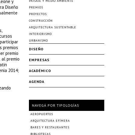
leone y
PAISAJE Y MEDIO AMBIENTE
ura Diseño
PREMIOS
tualmente
PROYECTOS
CONSTRUCCIÓN
ARQUITECTURA SUSTENTABLE
s,
INTERIORISMO
ncursos
URBANISMO
participar
es premios
DISEÑO
mer premio
 al premio
EMPRESAS
atin
enia 2014;
ACADÉMICO
AGENDA
izando
NAVEGÁ POR TIPOLOGÍAS
AEROPUERTOS
ARQUITECTURA EFÍMERA
BARES Y RESTAURANTES
BIBLIOTECAS