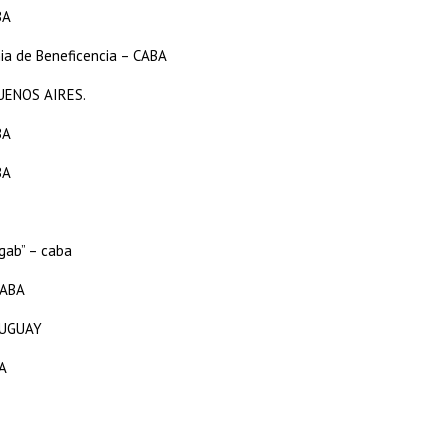
BA
ia de Beneficencia – CABA
UENOS AIRES.
BA
BA
ugab” – caba
CABA
RUGUAY
A