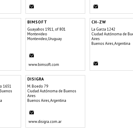
S
BIMSOFT
CH-ZW
Guayabos 1911, of 801
La Garza 1242
Montevideo
Ciudad Autónoma de Bu
Montevideo,Uruguay
Aires
Buenos Aires,Argentina
www.bimsoft.com
DISIGRA
mo 1651
M. Boedo 79
 Buenos
Ciudad Autónoma de Buenos
Aires
na
Buenos Aires,Argentina
www.disigra.com.ar