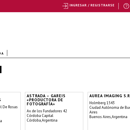
INGRESAR / REGISTRARSE
DA
ASTRADA – GAREIS
AUREA IMAGING S.R
S
«PRODUCTORA DE
Holmberg 1543
FOTOGRAFÍA»
el De Rosas
Ciudad Autónoma de Bu
Av. de los Fundadores 42
Aires
Córdoba Capital
Buenos Aires,Argentina
Córdoba,Argentina
na