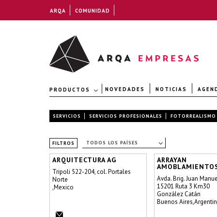
ARQA
COMUNIDAD
NOVEDADES
NOTICIAS
AGEN
PRODUCTOS
SERVICIOS
SERVICIOS PROFESIONALES
FOTORREALISMO
TODOS LOS PAÍSES
FILTROS
ARQUITECTURA AG
ARRAYAN
AMOBLAMIENTO
Tripoli 522-204, col. Portales
Avda. Brig. Juan Manu
Norte
15201 Ruta 3 Km30
,Mexico
González Catán
Buenos Aires,Argenti