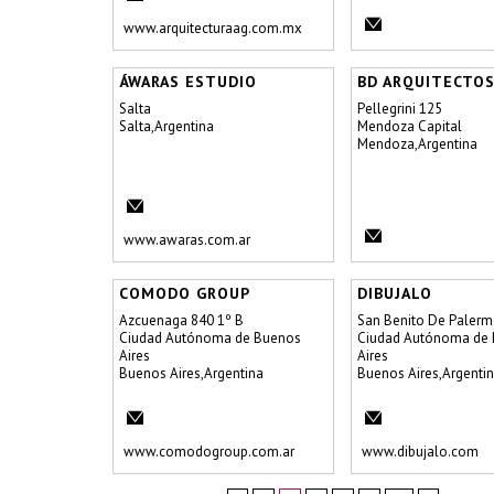
www.arquitecturaag.com.mx
ÁWARAS ESTUDIO
BD ARQUITECTO
Salta
Pellegrini 125
Salta,Argentina
Mendoza Capital
Mendoza,Argentina
www.awaras.com.ar
COMODO GROUP
DIBUJALO
Azcuenaga 840 1º B
San Benito De Paler
Ciudad Autónoma de Buenos
Ciudad Autónoma de
Aires
Aires
Buenos Aires,Argentina
Buenos Aires,Argenti
www.comodogroup.com.ar
www.dibujalo.com