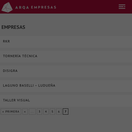
EMPRESAS
RKR
TORNERÍA TÉCNICA
DISIGRA
LAGUNO BASELLI – LUDUEÑA
TALLER VISUAL
« PRIMERA
«
...
3
4
5
6
7