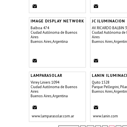
IMAGE DISPLAY NETWORK
JC ILUMINACION
Balboa 474
AV. RICARDO BALBIN 
Ciudad Autónoma de Buenos
Ciudad Autónoma de
Aires
Aires
Buenos Aires,Argentina
Buenos Aires,Argenti
LAMPARASOLAR
LANIN ILUMINAC
Virrey Liniers 1094
Quito 1528
Ciudad Autónoma de Buenos
Parque Pellegrini, Pila
Aires
Buenos Aires,Argenti
Buenos Aires,Argentina
www.lamparasolar.com.ar
www.lanin.com