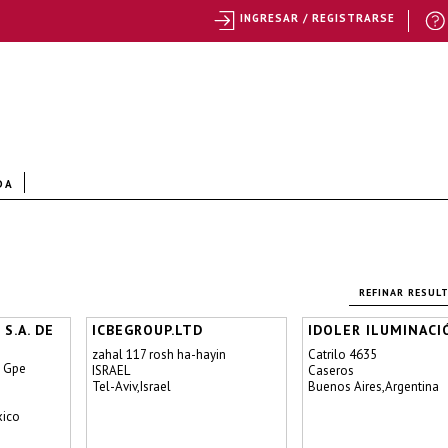
INGRESAR / REGISTRARSE
DA
REFINAR RESUL
S.A. DE
ICBEGROUP.LTD
IDOLER ILUMINACI
zahal 117 rosh ha-hayin
Catrilo 4635
e Gpe
ISRAEL
Caseros
Tel-Aviv,Israel
Buenos Aires,Argentina
xico