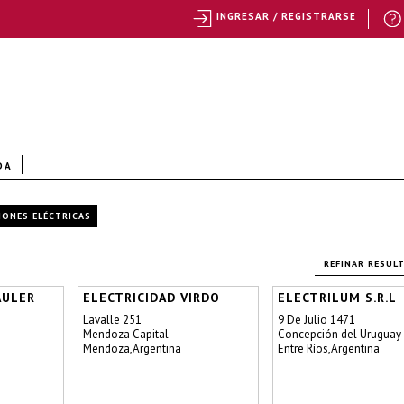
INGRESAR / REGISTRARSE
DA
IONES ELÉCTRICAS
REFINAR RESUL
AULER
ELECTRICIDAD VIRDO
ELECTRILUM S.R.L
Lavalle 251
9 De Julio 1471
Mendoza Capital
Concepción del Uruguay
Mendoza,Argentina
Entre Ríos,Argentina