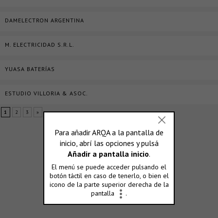
DAMELECTRON ARGENTINA
M. ELECTRICIDAD S.R.L.
YUASA BATERÍAS
ESTUDIO VILLORIA & ASOC.
1
2
3
»