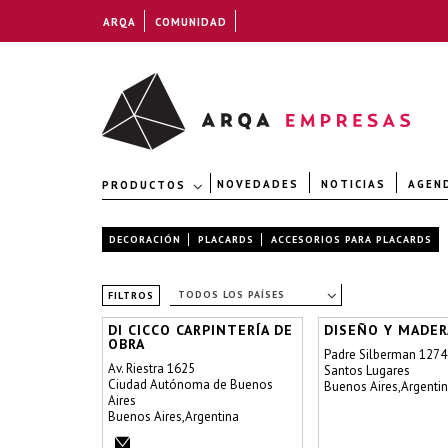
ARQA
COMUNIDAD
NOVEDADES
NOTICIAS
AGEN
PRODUCTOS
DECORACIÓN
PLACARDS
ACCESORIOS PARA PLACARDS
TODOS LOS PAÍSES
FILTROS
DI CICCO CARPINTERÍA DE
DISEÑO Y MADER
OBRA
Padre Silberman 1274
Av. Riestra 1625
Santos Lugares
Ciudad Autónoma de Buenos
Buenos Aires,Argenti
Aires
Buenos Aires,Argentina