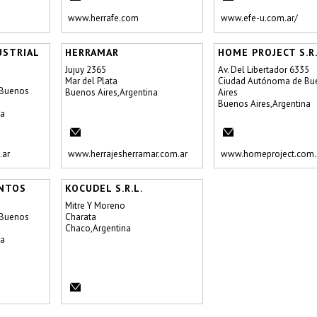
www.herrafe.com
www.efe-u.com.ar/
USTRIAL
HERRAMAR
HOME PROJECT S.R.
Jujuy 2365
Av. Del Libertador 6335
Mar del Plata
Ciudad Autónoma de Bu
 Buenos
Buenos Aires,Argentina
Aires
Buenos Aires,Argentina
na
.ar
www.herrajesherramar.com.ar
www.homeproject.com.
NTOS
KOCUDEL S.R.L.
Mitre Y Moreno
 Buenos
Charata
Chaco,Argentina
na