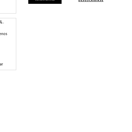
DESUSCRIBIRSE
L.
enos
ar