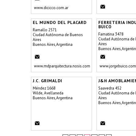
www.dicicco.com.ar
EL MUNDO DEL PLACARD
FERRETERIA IND
BUICO
Ramallo 2571
Famatina 3478
Ciudad Autónoma de Buenos
Ciudad Autónoma de
Aires
Aires
Buenos Aires,Argentina
Buenos Aires,Argenti
www.mdparquitectura.nosis.com
www.jorgebuico.com
J.C. GRIMALDI
J&H AMOBLAMIE
Méndez 1668
Saavedra 452
Wilde, Avellaneda
Ciudad Autónoma de
Buenos Aires,Argentina
Aires
Buenos Aires,Argenti