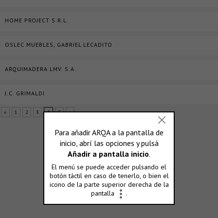
HOME PROJECT S.R.L.
OSLEC MUEBLES, GABRIEL LECADITO
ARQUIMADERA LMV. S.A.
J.C. GRIMALDI
«
1
2
3
4
5
»