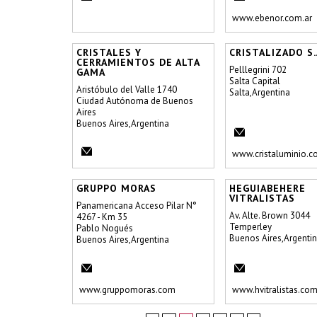
www.ebenor.com.ar
CRISTALES Y
CRISTALIZADO S.
CERRAMIENTOS DE ALTA
Pelllegrini 702
GAMA
Salta Capital
Aristóbulo del Valle 1740
Salta,Argentina
Ciudad Autónoma de Buenos
Aires
Buenos Aires,Argentina
www.cristaluminio.c
GRUPPO MORAS
HEGUIABEHERE
VITRALISTAS
Panamericana Acceso Pilar N°
Av. Alte. Brown 3044
4267 - Km 35
Temperley
Pablo Nogués
Buenos Aires,Argenti
Buenos Aires,Argentina
www.gruppomoras.com
www.hvitralistas.com