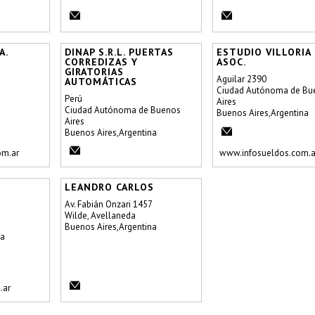
A.
DINAP S.R.L. PUERTAS
ESTUDIO VILLORIA
CORREDIZAS Y
ASOC.
GIRATORIAS
Aguilar 2390
AUTOMÁTICAS
Ciudad Autónoma de Bu
Perú
Aires
Ciudad Autónoma de Buenos
Buenos Aires,Argentina
Aires
Buenos Aires,Argentina
om.ar
www.infosueldos.com.a
LEANDRO CARLOS
Av. Fabián Onzari 1457
Wilde, Avellaneda
Buenos Aires,Argentina
na
.ar