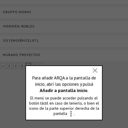
GRUPPO MORAS
VIDRIERÍA ROBLES
SISTEMSERVICE1971
MURANO PROYECTOS
«
1
2
3
4
5
»