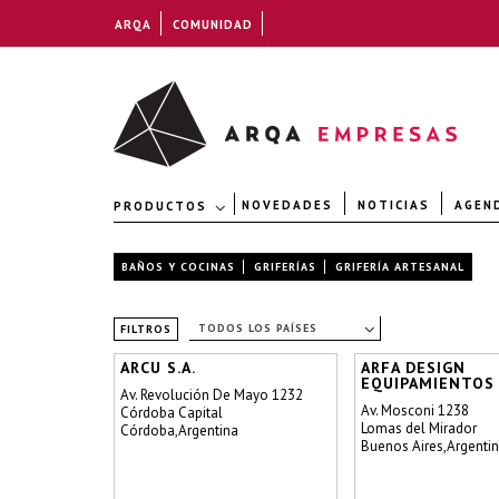
ARQA
COMUNIDAD
NOVEDADES
NOTICIAS
AGEN
PRODUCTOS
BAÑOS Y COCINAS
GRIFERÍAS
GRIFERÍA ARTESANAL
TODOS LOS PAÍSES
FILTROS
ARCU S.A.
ARFA DESIGN
EQUIPAMIENTOS
Av. Revolución De Mayo 1232
Av. Mosconi 1238
Córdoba Capital
Lomas del Mirador
Córdoba,Argentina
Buenos Aires,Argenti