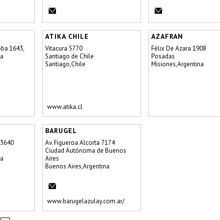
ATIKA CHILE
AZAFRAN
ba 1643,
Vitacura 5770
Félix De Azara 1908
ta
Santiago de Chile
Posadas
Santiago,Chile
Misiones,Argentina
www.atika.cl
BARUGEL
13640
Av. Figueroa Alcorta 7174
Ciudad Autónoma de Buenos
na
Aires
Buenos Aires,Argentina
www.barugelazulay.com.ar/