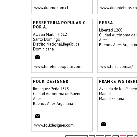
www.duomocom.cl
www.durantehnos.co
FERRETERIA POPULAR C.
FERSA
POR A.
Libertad 1260
Av. San Martin # 312
Ciudad Autónoma de
Santo Domingo
Aires
Distrito Nacional,República
Buenos Aires,Argenti
Dominicana
www.ferreteriapopular.com
www.fersa.com.ar/
FOLK DESIGNER
FRANKE WS IBER
Rodriguez Peña 1378
Avenida de los Pirineo
Ciudad Autónoma de Buenos
Madrid
Aires
Madrid,España
Buenos Aires,Argentina
www.folkdesigner.com