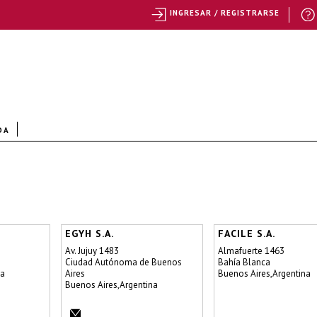
INGRESAR / REGISTRARSE
DA
EGYH S.A.
FACILE S.A.
Av. Jujuy 1483
Almafuerte 1463
Ciudad Autónoma de Buenos
Bahía Blanca
na
Aires
Buenos Aires,Argentina
Buenos Aires,Argentina