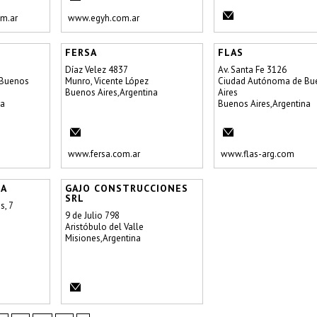
m.ar
www.egyh.com.ar
FERSA
FLAS
Díaz Velez 4837
Av. Santa Fe 3126
 Buenos
Munro, Vicente López
Ciudad Autónoma de Bu
Buenos Aires,Argentina
Aires
na
Buenos Aires,Argentina
www.fersa.com.ar
www.flas-arg.com
IA
GAJO CONSTRUCCIONES
SRL
s, 7
9 de Julio 798
Aristóbulo del Valle
Misiones,Argentina