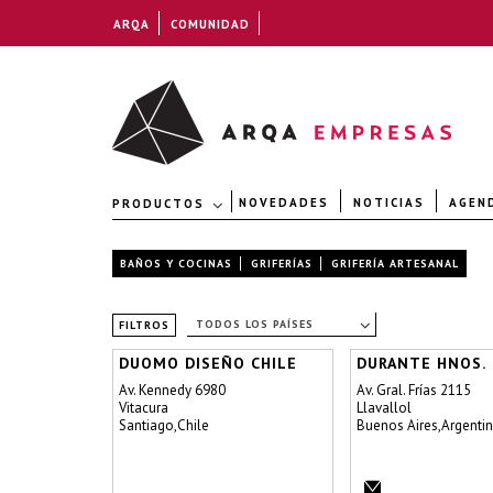
ARQA
COMUNIDAD
NOVEDADES
NOTICIAS
AGEN
PRODUCTOS
BAÑOS Y COCINAS
GRIFERÍAS
GRIFERÍA ARTESANAL
TODOS LOS PAÍSES
FILTROS
DUOMO DISEÑO CHILE
DURANTE HNOS.
Av. Kennedy 6980
Av. Gral. Frías 2115
Vitacura
Llavallol
Santiago,Chile
Buenos Aires,Argenti