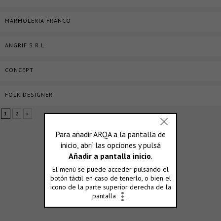
MARMOLERÍA FRANCO
ANGRIF S.R.L.
CONCEPT
FOLK DESIGNER
1
2
»