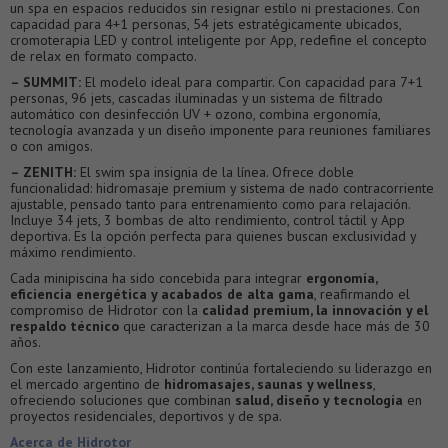
un spa en espacios reducidos sin resignar estilo ni prestaciones. Con
capacidad para 4+1 personas, 54 jets estratégicamente ubicados,
cromoterapia LED y control inteligente por App, redefine el concepto
de relax en formato compacto.
– SUMMIT:
El modelo ideal para compartir. Con capacidad para 7+1
personas, 96 jets, cascadas iluminadas y un sistema de filtrado
automático con desinfección UV + ozono, combina ergonomía,
tecnología avanzada y un diseño imponente para reuniones familiares
o con amigos.
– ZENITH:
El swim spa insignia de la línea. Ofrece doble
funcionalidad: hidromasaje premium y sistema de nado contracorriente
ajustable, pensado tanto para entrenamiento como para relajación.
Incluye 34 jets, 3 bombas de alto rendimiento, control táctil y App
deportiva. Es la opción perfecta para quienes buscan exclusividad y
máximo rendimiento.
Cada minipiscina ha sido concebida para integrar
ergonomía,
eficiencia energética y acabados de alta gama
, reafirmando el
compromiso de Hidrotor con la
calidad premium, la innovación y el
respaldo técnico
que caracterizan a la marca desde hace más de 30
años.
Con este lanzamiento, Hidrotor continúa fortaleciendo su liderazgo en
el mercado argentino de
hidromasajes, saunas y wellness
,
ofreciendo soluciones que combinan
salud, diseño y tecnología
en
proyectos residenciales, deportivos y de spa.
Acerca de Hidrotor