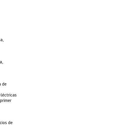
a,
a,
a de
eléctricas
 primer
cios de