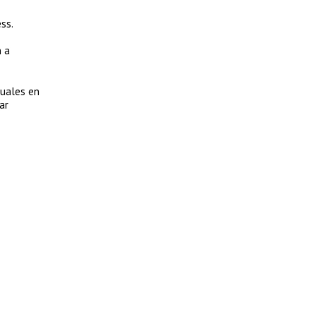
ss.
n a
tuales en
ar