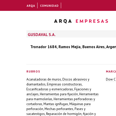
ARQA
COMUNIDAD
GUSDAVAL S.A.
Tronador 1684, Ramos Mejia, Buenos Aires, Arge
RUBROS
MARC
Acanaladoras de muros
,
Discos abrasivos y
Dow C
diamantados
,
Empresas constructoras
,
Escarificadoras y esmericadoras
,
Fijaciones y
anclajes
,
Herramientas para fijación
,
Herramientas
para marmolerías
,
Herramientas perforadoras y
cortadoras
,
Mantas ignífugas
,
Máquinas para
perforación
,
Mechas perforantes
,
Pases y
sacatestigos
,
Reparación de hormigón, fijación y