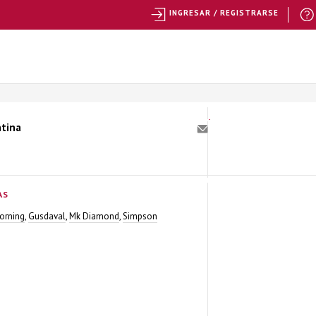
INGRESAR / REGISTRARSE
ntina
AS
orning
,
Gusdaval
,
Mk Diamond
,
Simpson