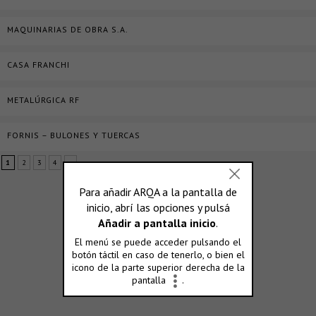
MAQUINARIAS DE OBRA S.A.
CASA FRANCHI
METALÚRGICA RF
FORNIS – BULONES Y TUERCAS
1
2
3
4
»