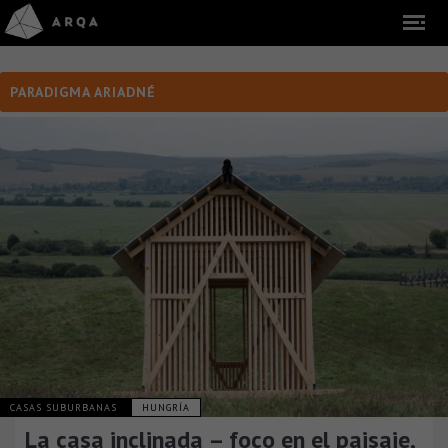
PARADIGMA ARIADNÉ
CASAS SUBURBANAS
HUNGRÍA
La casa inclinada – foco en el paisaje,