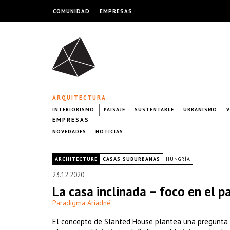
COMUNIDAD
EMPRESAS
ARQUITECTURA
INTERIORISMO
PAISAJE
SUSTENTABLE
URBANISMO
V
EMPRESAS
NOVEDADES
NOTICIAS
|
ARCHITECTURE
CASAS SUBURBANAS
HUNGRÍA
23.12.2020
La casa inclinada – foco en el p
Paradigma Ariadné
El concepto de Slanted House plantea una pregunta a 