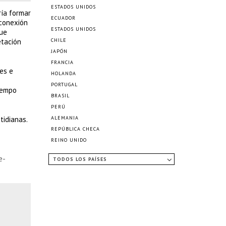
ESTADOS UNIDOS
ría formar
ECUADOR
 conexión
ESTADOS UNIDOS
que
etación
CHILE
JAPÓN
FRANCIA
es e
HOLANDA
PORTUGAL
iempo
BRASIL
PERÚ
tidianas.
ALEMANIA
REPÚBLICA CHECA
REINO UNIDO
e-
TODOS LOS PAÍSES