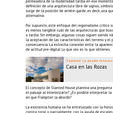
permeadora de la modernidad tardía en ese momento, 
definición de una arquitectura libre de signos, símbol
surge de la posición de arriére-garde, es decir, una q
alternativa.
Por supuesto, este enfoque del regionalismo crítico 
es menos tangible cuál de las arquitecturas que bus
o tardía. Sin embargo, algunas cosas siguen siendo vál
la aceptación de las características del terreno y el 
consecuencia. La estrecha conexión entre la apariencia
de actitud pre-digital Lo que ves es lo que obtienes.
También te puede interes
Casa en las Rozas
El concepto de Slanted House plantea una pregunta a 
el paisaje al interiorizarlo? ¿Es posible interpretar
en que Frampton la abordó?
La existencia humana se ha entrelazado con la horizon
consta total o parcialmente, con la ayuda de escale