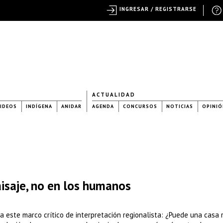
INGRESAR / REGISTRARSE
ACTUALIDAD
IDEOS
INDÍGENA
ANIDAR
AGENDA
CONCURSOS
NOTICIAS
OPINIÓ
aisaje, no en los humanos
este marco crítico de interpretación regionalista: ¿Puede una casa 