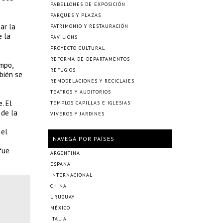
PABELLONES DE EXPOSICIÓN
PARQUES Y PLAZAS
ar la
PATRIMONIO Y RESTAURACIÓN
e la
PAVILIONS
PROYECTO CULTURAL
REFORMA DE DEPARTAMENTOS
mpo,
REFUGIOS
bién se
REMODELACIONES Y RECICLAJES
TEATROS Y AUDITORIOS
. El
TEMPLOS CAPILLAS E IGLESIAS
 de la
VIVEROS Y JARDINES
 el
NAVEGÁ POR PAÍSES
fue
ARGENTINA
ESPAÑA
INTERNACIONAL
CHINA
URUGUAY
MÉXICO
ITALIA