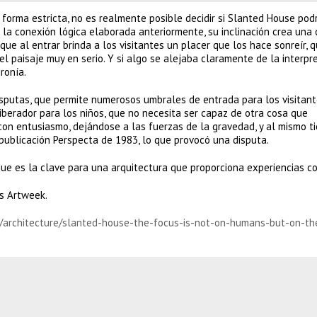
forma estricta, no es realmente posible decidir si Slanted House pod
 a la conexión lógica elaborada anteriormente, su inclinación crea una
que al entrar brinda a los visitantes un placer que los hace sonreír, 
el paisaje muy en serio. Y si algo se alejaba claramente de la interpr
ronía.
disputas, que permite numerosos umbrales de entrada para los visitant
liberador para los niños, que no necesita ser capaz de otra cosa que
con entusiasmo, dejándose a las fuerzas de la gravedad, y al mismo t
 publicación Perspecta de 1983, lo que provocó una disputa.
e es la clave para una arquitectura que proporciona experiencias co
s Artweek.
n/architecture/slanted-house-the-focus-is-not-on-humans-but-on-th