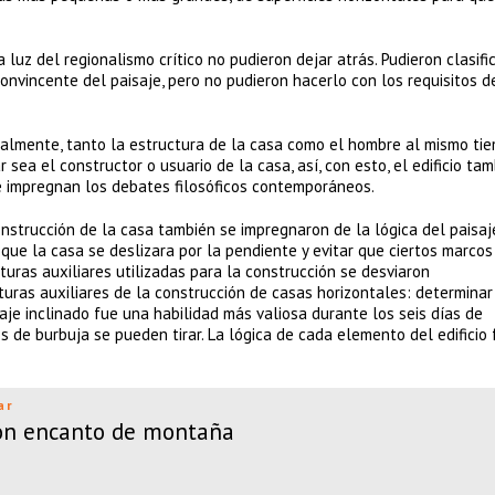
 luz del regionalismo crítico no pudieron dejar atrás. Pudieron clasific
convincente del paisaje, pero no pudieron hacerlo con los requisitos d
otalmente, tanto la estructura de la casa como el hombre al mismo tie
ea el constructor o usuario de la casa, así, con esto, el edificio tam
 impregnan los debates filosóficos contemporáneos.
 construcción de la casa también se impregnaron de la lógica del paisaje
 que la casa se deslizara por la pendiente y evitar que ciertos marcos
turas auxiliares utilizadas para la construcción se desviaron
cturas auxiliares de la construcción de casas horizontales: determinar
je inclinado fue una habilidad más valiosa durante los seis días de
es de burbuja se pueden tirar. La lógica de cada elemento del edificio 
ar
con encanto de montaña