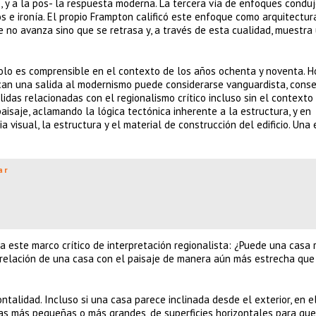
y a la pos- la respuesta moderna. La tercera vía de enfoques conduj
os e ironía. El propio Frampton calificó este enfoque como arquitectur
ue no avanza sino que se retrasa y, a través de esta cualidad, muestra
solo es comprensible en el contexto de los años ochenta y noventa. Ho
can una salida al modernismo puede considerarse vanguardista, cons
idas relacionadas con el regionalismo crítico incluso sin el contexto 
paisaje, aclamando la lógica tectónica inherente a la estructura, y en
 visual, la estructura y el material de construcción del edificio. Una
ar
este marco crítico de interpretación regionalista: ¿Puede una casa 
 la relación de una casa con el paisaje de manera aún más estrecha que
talidad. Incluso si una casa parece inclinada desde el exterior, en el
ras más pequeñas o más grandes, de superficies horizontales para qu