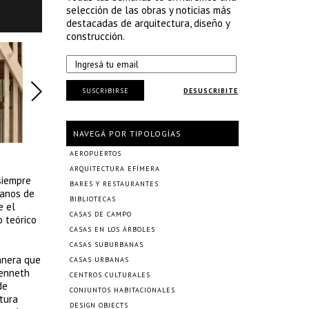
selección de las obras y noticias más
destacadas de arquitectura, diseño y
construcción.
SUSCRIBIRSE
DESUSCRIBITE
NAVEGÁ POR TIPOLOGÍAS
AEROPUERTOS
ARQUITECTURA EFÍMERA
siempre
BARES Y RESTAURANTES
lanos de
BIBLIOTECAS
e el
CASAS DE CAMPO
o teórico
CASAS EN LOS ÁRBOLES
CASAS SUBURBANAS
anera que
CASAS URBANAS
Kenneth
CENTROS CULTURALES
de
CONJUNTOS HABITACIONALES
tura
DESIGN OBJECTS