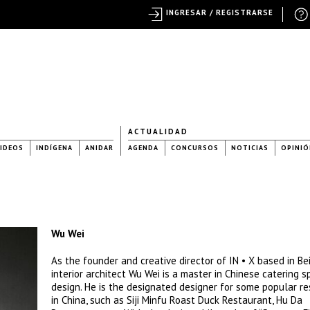
INGRESAR / REGISTRARSE
ACTUALIDAD
IDEOS
INDÍGENA
ANIDAR
AGENDA
CONCURSOS
NOTICIAS
OPINIÓ
Wu Wei
As the founder and creative director of IN • X based in Bei
interior architect Wu Wei is a master in Chinese catering 
design. He is the designated designer for some popular r
in China, such as Siji Minfu Roast Duck Restaurant, Hu Da