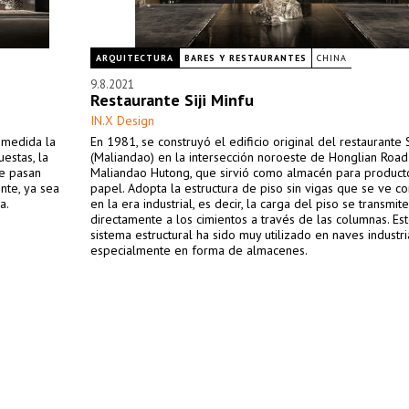
ARQUITECTURA
BARES Y RESTAURANTES
CHINA
9.8.2021
Restaurante Siji Minfu
IN.X Design
 medida la
En 1981, se construyó el edificio original del restaurante S
estas, la
(Maliandao) en la intersección noroeste de Honglian Road
ue pasan
Maliandao Hutong, que sirvió como almacén para product
nte, ya sea
papel. Adopta la estructura de piso sin vigas que se ve 
a.
en la era industrial, es decir, la carga del piso se transmite
directamente a los cimientos a través de las columnas. Est
sistema estructural ha sido muy utilizado en naves industri
especialmente en forma de almacenes.