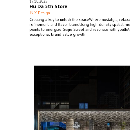
17.10.2025
Hu Da 5th Store
IN.X Design
Creating a key to unlock the spaceWhere nostalgia, relaxa
refinement, and flavor blendUsing high-density spatial 
points to energize Guijie Street and resonate with youthA
exceptional brand value growth