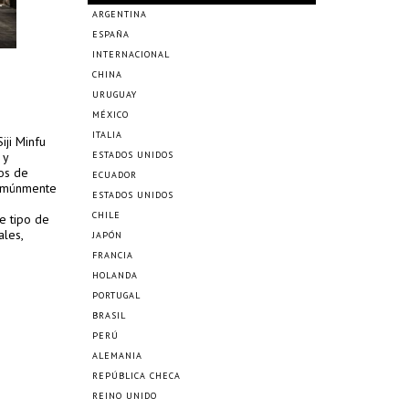
ARGENTINA
ESPAÑA
INTERNACIONAL
CHINA
URUGUAY
MÉXICO
ITALIA
iji Minfu
 y
ESTADOS UNIDOS
os de
ECUADOR
comúnmente
ESTADOS UNIDOS
CHILE
e tipo de
ales,
JAPÓN
FRANCIA
HOLANDA
PORTUGAL
BRASIL
PERÚ
ALEMANIA
REPÚBLICA CHECA
REINO UNIDO