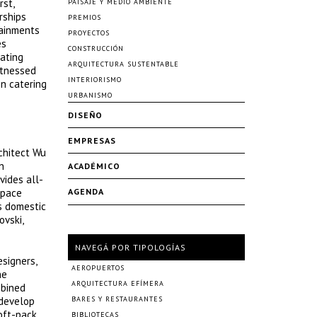
rst,
PAISAJE Y MEDIO AMBIENTE
rships
PREMIOS
tainments
PROYECTOS
es
CONSTRUCCIÓN
eating
ARQUITECTURA SUSTENTABLE
itnessed
INTERIORISMO
n catering
URBANISMO
DISEÑO
EMPRESAS
rchitect Wu
n
ACADÉMICO
vides all-
space
AGENDA
s domestic
vski,
NAVEGÁ POR TIPOLOGÍAS
esigners,
AEROPUERTOS
he
ARQUITECTURA EFÍMERA
mbined
 develop
BARES Y RESTAURANTES
soft-pack
BIBLIOTECAS