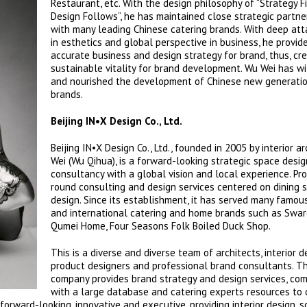
Restaurant, etc. With the design philosophy of “Strategy Fi
Design Follows”, he has maintained close strategic partne
with many leading Chinese catering brands. With deep at
in esthetics and global perspective in business, he provid
accurate business and design strategy for brand, thus, cr
sustainable vitality for brand development. Wu Wei has w
and nourished the development of Chinese new generatio
brands.
Beijing IN•X Design Co., Ltd.
Beijing IN•X Design Co., Ltd., founded in 2005 by interior a
Wei (Wu Qihua), is a forward-looking strategic space desig
consultancy with a global vision and local experience. Pro
round consulting and design services centered on dining 
design. Since its establishment, it has served many famou
and international catering and home brands such as Swaro
Qumei Home, Four Seasons Folk Boiled Duck Shop.
This is a diverse and diverse team of architects, interior d
product designers and professional brand consultants. T
company provides brand strategy and design services, co
with a large database and catering experts resources to
forward-looking, innovative and executive, providing interior design, 