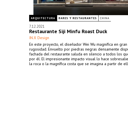
ARQUITECTURA
BARES Y RESTAURANTES
CHINA
7.12.2021
Restaurante Siji Minfu Roast Duck
IN.X Design
En este proyecto, el diseñador Wei Wu magnifica en gran
rugosidad. Envuelto por piedras negras densamente dispu
fachada del restaurante saluda en silencio a todos los q
por él. El impresionante impacto visual lo hace sobresalie
la roca o la magnífica costa que se imagina a partir de ell