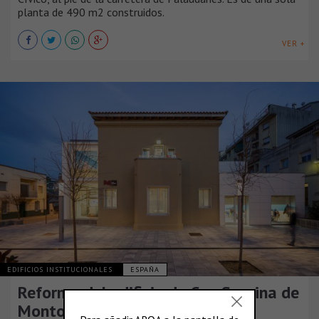
planta de 490 m2 construidos.
VER +
EDIFICIOS INSTITUCIONALES
ESPAÑA
Reforma del edificio de Can Saurina de
Montornès del Vallès