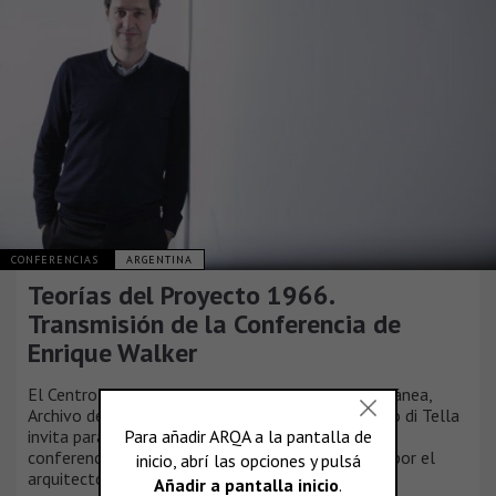
CONFERENCIAS
ARGENTINA
Teorías del Proyecto 1966.
Transmisión de la Conferencia de
Enrique Walker
El Centro de Estudios de Arquitectura Contemporánea,
Archivo de Arquitectura de la Universidad Torcuato di Tella
invita para el viernes 22 de mayo a las 19 h. a la
conferencia "Teorías del Proyecto 1966", dictada por el
arquitecto Enrique Walker.