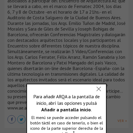
asociados a participar del Encuentro de Arquitectura AE que
se llevará a cabo, en el marco de Fematec 2004, los días
6, 7 y 8 de Octubre -en el horario de 17 a 21hs.- en el
Auditorio de Costa Salguero de la Ciudad de Buenos Aires.
Durante las jornadas, los Arqs. Emilio Tuñon de Madrid, José
Morales y Sara de Giles de Sevilla y Joseph Bohigas de
Barcelona, ofrecerán Conferencias Magistrales y dialogarán
con destacados arquitectos locales y los participantes al
Encuentro sobre diferentes tópicos de nuestra disciplina.
Simultáneamente, se realizarán 3 Video/Conferencias con
los Arqs. Carlos Ferrater, Félix Arranz, Ramón Sanabria y Jon
Montero de Barcelona y Patxi Mangado del país Vasco,
quienes disertarán on-line desde Barcelona -España- con la
última tecnología en transmisiones digitales. La calidad de
los arquitectos invitados será el escenario ideal para todos
aquellos que deseamos participar de un diálogo de
conocimiento y aprendizaje mutuo. Suscríbase y participe...
su presencia e ideas ayudarán a jerarquizar el intercambio
que prevemos será apasionante! Ingrese a
www.ae.arqa.com !
VER +