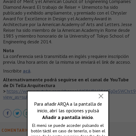
Award of Merit y el American Council of Engineering Companies´
Diamond Award. El trabajo de Reiser + Umemoto ha sido
publicado y exhibido ampliamente, y premiado con el Chrysler
Award for Excellence in Design y el Academy Award in
Architecture por la American Academy of Arts and Letters. Jesse
Reiser ha sido miembro de la American Academy in Rome desde
1985 y miembro honorario de la University of Tokyo School of
Engineering desde 2014.
Nota
La conferencia será transmitida en inglés y requiere inscripción
previa. Una hora antes de la misma se enviará el link de acceso.
Inscribite
acá
.
Alternativamente podrá seguirse en el canal de YouTube
de Di Tella Arquitectura
>
https://www.youtube.com/channel/UC8UBH2fddTg0eSWChrt
view_as=subscriber
COMENTARIOS