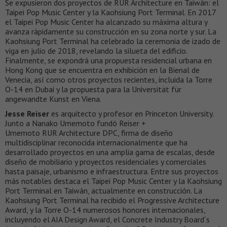
Se expusieron dos proyectos de RUR Architecture en Taiwán: el
Taipei Pop Music Center y la Kaohsiung Port Terminal. En 2017
el Taipei Pop Music Center ha alcanzado su máxima altura y
avanza rápidamente su construcción en su zona norte y sur. La
Kaohsiung Port Terminal ha celebrado la ceremonia de izado de
viga en julio de 2018, revelando la silueta del edificio.
Finalmente, se expondrá una propuesta residencial urbana en
Hong Kong que se encuentra en exhibición en la Bienal de
Venecia, así como otros proyectos recientes, incluida la Torre
O-14 en Dubai y la propuesta para la Universität für
angewandte Kunst en Viena.
Jesse Reiser
es arquitecto y profesor en Princeton University.
Junto a Nanako Umemoto fundó Reiser +
Umemoto RUR Architecture DPC, firma de diseño
multidisciplinar reconocida internacionalmente que ha
desarrollado proyectos en una amplia gama de escalas, desde
diseño de mobiliario y proyectos residenciales y comerciales
hasta paisaje, urbanismo e infraestructura. Entre sus proyectos
más notables destaca el Taipei Pop Music Center y la Kaohsiung
Port Terminal en Taiwán, actualmente en construcción. La
Kaohsiung Port Terminal ha recibido el Progressive Architecture
Award, y la Torre O-14 numerosos honores internacionales,
incluyendo el AIA Design Award, el Concrete Industry Board´s