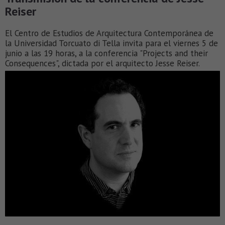
Reiser
El Centro de Estudios de Arquitectura Contemporánea de
la Universidad Torcuato di Tella invita para el viernes 5 de
junio a las 19 horas, a la conferencia "Projects and their
Consequences", dictada por el arquitecto Jesse Reiser.