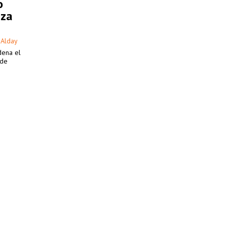
o
aza
 Alday
dena el
 de