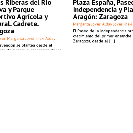
as Riberas del Río
Plaza España, Pase
va y Parque
Independencia y Pl
rtivo Agrícola y
Aragón: Zaragoza
ral. Cadrete.
Margarita Jover
Alday Jover
Iñaki
,
,
goza
El Paseo de la Independencia or
crecimiento del primer ensanche
over
Margarita Jover
Iñaki Alday
,
,
Zaragoza, desde el [...]
ervención se plantea desde el
nto de mejora e integración de las