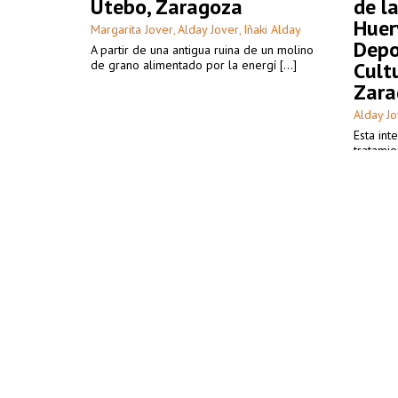
Utebo, Zaragoza
de l
Huer
Margarita Jover
Alday Jover
Iñaki Alday
,
,
Depo
A partir de una antigua ruina de un molino
de grano alimentado por la energí [...]
Cultu
Zara
Alday J
Esta int
tratamie
[...]