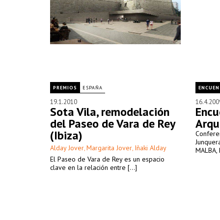
PREMIOS
ESPAÑA
ENCUEN
19.1.2010
16.4.200
Sota Vila, remodelación
Encu
del Paseo de Vara de Rey
Arqu
(Ibiza)
Conferen
Junquera
Alday Jover
Margarita Jover
Iñaki Alday
,
,
MALBA, M
El Paseo de Vara de Rey es un espacio
clave en la relación entre [...]