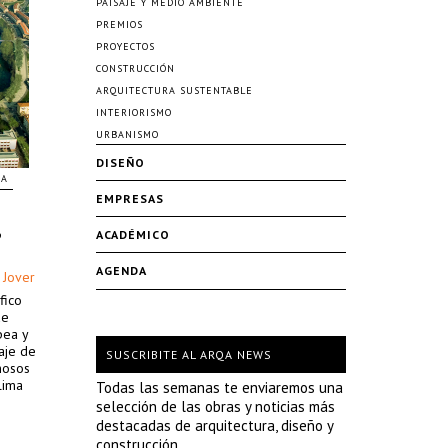
PAISAJE Y MEDIO AMBIENTE
PREMIOS
PROYECTOS
CONSTRUCCIÓN
ARQUITECTURA SUSTENTABLE
INTERIORISMO
URBANISMO
DISEÑO
ÑA
EMPRESAS
ACADÉMICO
AGENDA
 Jover
fico
de
pea y
aje de
SUSCRIBITE AL ARQA NEWS
mosos
lima
Todas las semanas te enviaremos una
n
selección de las obras y noticias más
anía.
destacadas de arquitectura, diseño y
construcción.