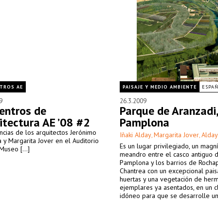
TROS AE
PAISAJE Y MEDIO AMBIENTE
ESPA
9
26.3.2009
entros de
Parque de Aranzadi,
itectura AE ’08 #2
Pamplona
cias de los arquitectos Jerónimo
Iñaki Alday
Margarita Jover
Alday
,
,
 y Margarita Jover en el Auditorio
Es un lugar privilegiado, un magní
useo [...]
meandro entre el casco antiguo 
Pamplona y los barrios de Rocha
Chantrea con un excepcional pais
huertas y una vegetación de her
ejemplares ya asentados, en un c
idóneo para que se desarrolle u
espléndido parque para la ciudad