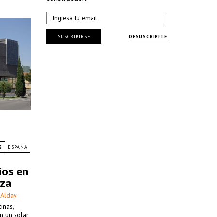
SUSCRIBIRSE
DESUSCRIBITE
S
ESPAÑA
ios en
oza
 Alday
inas,
n un solar