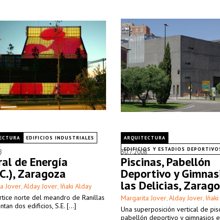
ECTURA
EDIFICIOS INDUSTRIALES
ARQUITECTURA
EDIFICIOS Y ESTADIOS DEPORTIVO
8
30.7.2008
ral de Energía
Piscinas, Pabellón
.C.), Zaragoza
Deportivo y Gimnas
las Delicias, Zarag
a Jover
Alday Jover
Iñaki Alday
,
,
rtice norte del meandro de Ranillas
Margarita Jover
Alday Jover
Iñaki
,
,
tan dos edificios, S.E. [...]
Una superposición vertical de pisc
pabellón deportivo y gimnasios e