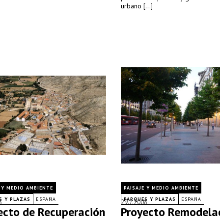
urbano [...]
E Y MEDIO AMBIENTE
PAISAJE Y MEDIO AMBIENTE
S Y PLAZAS
ESPAÑA
PARQUES Y PLAZAS
ESPAÑA
8
29.7.2008
ecto de Recuperación
Proyecto Remodelac