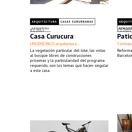
ARQUITECTURA
CASAS SUBURBANAS
ARQUIT
ARGENTINA
REMODE
8.1.2015
7.1.2015
Casa Curucura
Pati
UNOENCINCO arquitectura
Constan
La vegetación particular del lote, las vistas
Reforma 
al bosque libres de construcciones
Barcelon
próximas y la particularidad del programa
requerido, son los temas que hacen singular
a esta casa.