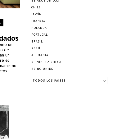
ESTADOS UNIDOS
CHILE
JAPÓN
FRANCIA
L
HOLANDA
PORTUGAL
edados
BRASIL
como un
PERÚ
do de
ran un
ALEMANIA
re el
REPÚBLICA CHECA
dinamismo
REINO UNIDO
ptos.
TODOS LOS PAÍSES