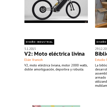
DISEÑO INDUSTRIAL
DISEÑO
5.1.2015
29.12.20
V2: Moto eléctrica livina
Bibl
Elián Vranicih
Estudio 
V2, moto eléctrica liviana, motor 2000 watts,
La bibl
doble amortiguación, deportiva y robusta.
desarrol
assemble
armado p
utilizan
multilam