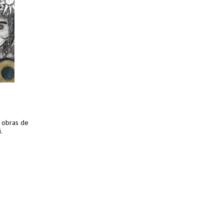
s obras de
.