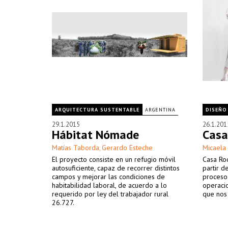
ARQUITECTURA SUSTENTABLE
ARGENTINA
DISEÑO
29.1.2015
26.1.201
Hábitat Nómade
Casa
Matías Taborda
Gerardo Esteche
Micaela
,
El proyecto consiste en un refugio móvil
Casa Ro
autosuficiente, capaz de recorrer distintos
partir d
campos y mejorar las condiciones de
proceso 
habitabilidad laboral, de acuerdo a lo
operaci
requerido por ley del trabajador rural
que nos
26.727.