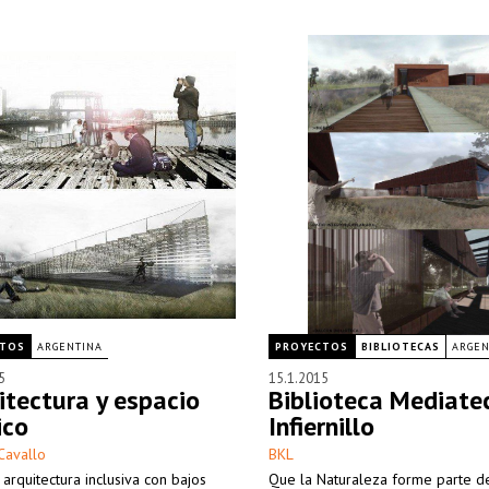
CTOS
ARGENTINA
PROYECTOS
BIBLIOTECAS
ARGEN
5
15.1.2015
itectura y espacio
Biblioteca Mediate
ico
Infiernillo
Cavallo
BKL
arquitectura inclusiva con bajos
Que la Naturaleza forme parte d