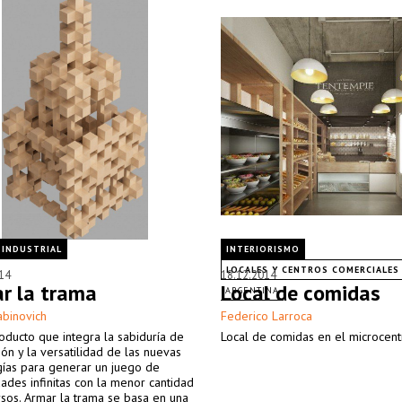
 INDUSTRIAL
INTERIORISMO
LOCALES Y CENTROS COMERCIALES
14
18.12.2014
r la trama
Local de comidas
ARGENTINA
abinovich
Federico Larroca
oducto que integra la sabiduría de
Local de comidas en el microcent
ción y la versatilidad de las nuevas
gías para generar un juego de
dades infinitas con la menor cantidad
sos. Armar la trama se basa en una