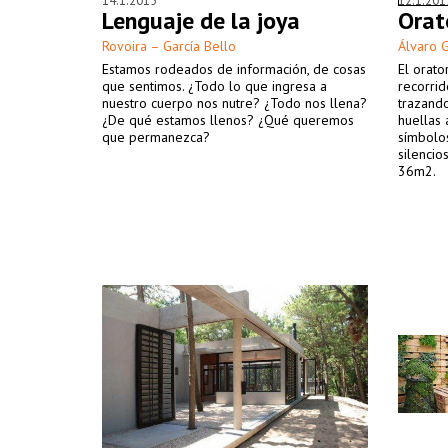
14.1.2015
12.1.201
Lenguaje de la joya
Orat
Rovoira – García Bello
Álvaro G
Estamos rodeados de información, de cosas
El orato
que sentimos. ¿Todo lo que ingresa a
recorrid
nuestro cuerpo nos nutre? ¿Todo nos llena?
trazand
¿De qué estamos llenos? ¿Qué queremos
huellas 
que permanezca?
símbolos
silenci
36m2.