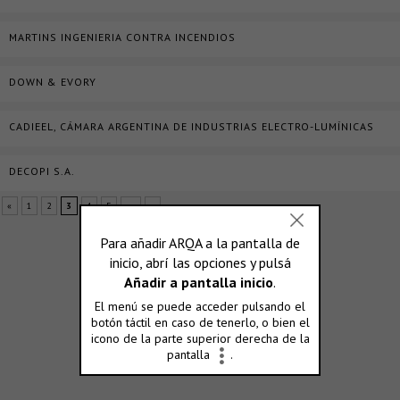
MARTINS INGENIERIA CONTRA INCENDIOS
DOWN & EVORY
CADIEEL, CÁMARA ARGENTINA DE INDUSTRIAS ELECTRO-LUMÍNICAS
DECOPI S.A.
«
1
2
3
4
5
...
»