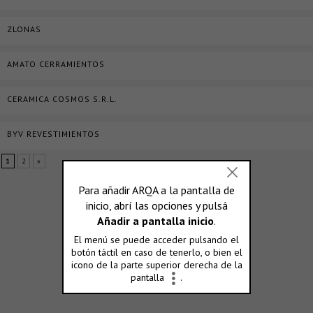
ZLONAS
AMATO CERRAMIENTOS
CERAMICA COSMOS S.R.L.
BYV REVESTIMIENTOS
1
2
»