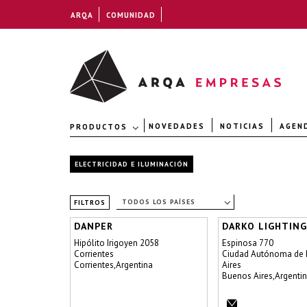
ARQA
COMUNIDAD
NOVEDADES
NOTICIAS
AGEN
PRODUCTOS
ELECTRICIDAD E ILUMINACIÓN
TODOS LOS PAÍSES
FILTROS
DANPER
DARKO LIGHTING
Hipólito Irigoyen 2058
Espinosa 770
Corrientes
Ciudad Autónoma de
Corrientes,Argentina
Aires
Buenos Aires,Argenti