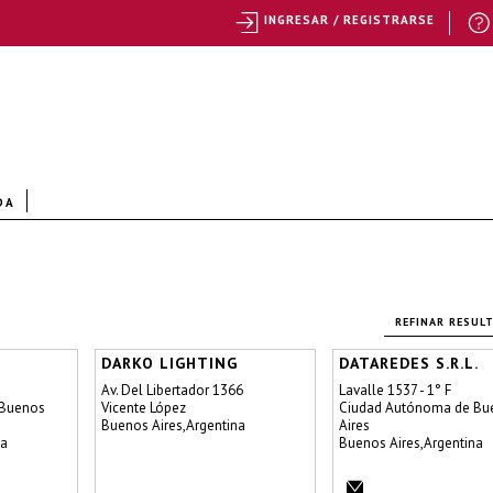
INGRESAR / REGISTRARSE
DA
REFINAR RESUL
DARKO LIGHTING
DATAREDES S.R.L.
Av. Del Libertador 1366
Lavalle 1537 - 1° F
 Buenos
Vicente López
Ciudad Autónoma de Bu
Buenos Aires,Argentina
Aires
na
Buenos Aires,Argentina