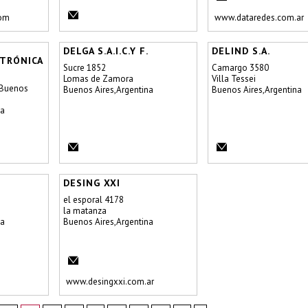
com
www.dataredes.com.ar
DELGA S.A.I.C.Y F.
DELIND S.A.
CTRÓNICA
Sucre 1852
Camargo 3580
Lomas de Zamora
Villa Tessei
 Buenos
Buenos Aires,Argentina
Buenos Aires,Argentina
na
DESING XXI
el esporal 4178
la matanza
na
Buenos Aires,Argentina
www.desingxxi.com.ar