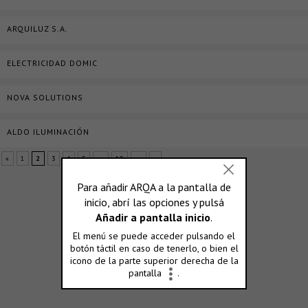
ARQUILUZ S.A.
ELECTRICIDAD DOMIC
NOVA SOLUTIONS
ALDO ILUMINACIÓN
«
1
2
3
4
5
...
10
...
»