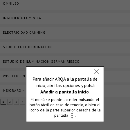
OMNILED
INGENIERÍA LUMINICA
ELECTRICIDAD CANNING
STUDIO LUCE ILUMINACION
ESTUDIO DE ILUMINACION GERMAN RIESCO
WISETEK SRL
MEJORARQ – DISEÑO Y ARQUITECTURA SUSTENTABLE
1
2
3
4
5
...
10
...
»