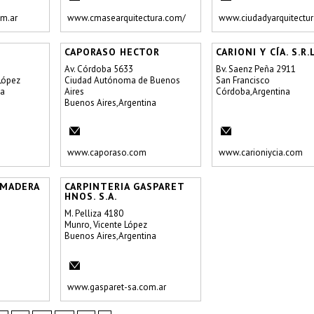
m.ar
www.cmasearquitectura.com/
www.ciudadyarquitectur
CAPORASO HECTOR
CARIONI Y CÍA. S.R.L
Av. Córdoba 5633
Bv. Saenz Peña 2911
 López
Ciudad Autónoma de Buenos
San Francisco
na
Aires
Córdoba,Argentina
Buenos Aires,Argentina
www.caporaso.com
www.carioniycia.com
 MADERA
CARPINTERIA GASPARET
HNOS. S.A.
M. Pelliza 4180
Munro, Vicente López
Buenos Aires,Argentina
www.gasparet-sa.com.ar