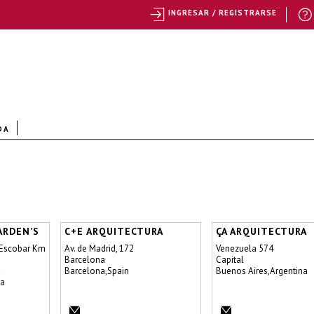
INGRESAR / REGISTRARSE
DA
ARDEN’S
C+E ARQUITECTURA
ÇA ARQUITECTURA
Escobar Km
Av. de Madrid, 172
Venezuela 574
Barcelona
Capital
Barcelona,Spain
Buenos Aires,Argentina
na