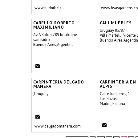
www.budnik.cl/
www.bsasgardens.co
CABELLO ROBERTO
CALI MUEBLES
MAXIMILIANO
Uruguay 85/87
Av A Rolon 789 boulogne
Villa Martelli, Vicente
san isidro
Buenos Aires,Argenti
Buenos Aires,Argentina
CARPINTERIA DELGADO
CARPINTERÍA EN
MANERA
ALPIS
,Uruguay
Calle Juníperos, 1
Las Rozas
Madrid,España
www.delgadomanera.com