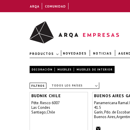
ARQA
COMUNIDAD
NOVEDADES
NOTICIAS
AGEN
PRODUCTOS
DECORACIÓN
MUEBLES
MUEBLES DE INTERIOR
TODOS LOS PAÍSES
FILTROS
BUDNIK CHILE
BUENOS AIRES G
Pdte. Riesco 6007
Panamericana Ramal 
Las Condes
41.5
Santiago,Chile
Garín, Pdo. de Escobar
Buenos Aires,Argenti