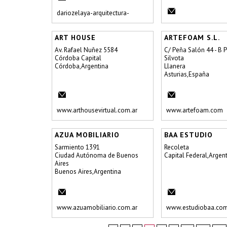
dariozelaya-arquitectura-
construccion.blogspot.com
ART HOUSE
ARTEFOAM S.L.
Av. Rafael Nuñez 5584
C/ Peña Salón 44 - B 
Córdoba Capital
Silvota
Córdoba,Argentina
Llanera
Asturias,España
www.arthousevirtual.com.ar
www.artefoam.com
AZUA MOBILIARIO
BAA ESTUDIO
Sarmiento 1391
Recoleta
Ciudad Autónoma de Buenos
Capital Federal,Argen
Aires
Buenos Aires,Argentina
www.azuamobiliario.com.ar
www.estudiobaa.com