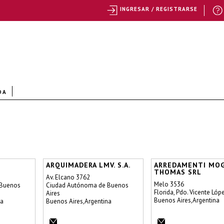
INGRESAR / REGISTRARSE
DA
ARQUIMADERA LMV. S.A.
ARREDAMENTI MO
THOMAS SRL
Av. Elcano 3762
Melo 3536
 Buenos
Ciudad Autónoma de Buenos
Florida, Pdo. Vicente Lóp
Aires
Buenos Aires,Argentina
na
Buenos Aires,Argentina