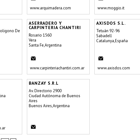
www.arquimadera.com
www.moggio.it
ASERRADERO Y
AXISDOS S.L.
CARPINTERIA CHANTIRI
Poligono De
Tetuán 92-96
Rosario 1560
Sabadell
Vera
Catalunya,España
Santa Fe,Argentina
www.carpinteriachantiri.com.ar
www.axisdos.com
BANZAY S.R.L
Av. Directorio 2900
tina
Ciudad Autónoma de Buenos
Aires
Buenos Aires,Argentina
.ar