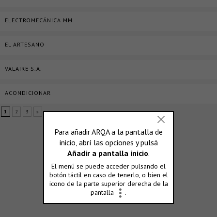
ELECTROMECÁNICA MM
EL ARTESANO
VALAIRE S.A.
ACONDICIONAR
1
2
3
»