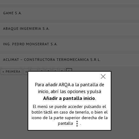
GAME S.A.
ABAQUE INGENIERIA S.A.
ING. PEDRO MONSERRAT S.A.
ACLIMAT – CONSTRUCTORA TERMOMECANICA S.R.L.
« PRIMERA
«
...
2
3
4
5
6