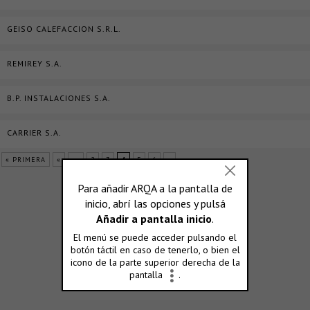
GEISO CALEFACCION S.R.L.
REMIREY S.A.
B.P. INSTALACIONES S.A.
CARRIER S.A.
« PRIMERA
«
...
2
3
4
5
6
»