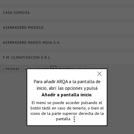
CASA SOMOZA
ASERRADERO MODELO
ASERRADERO RAMOS MEJIA S.A.
F.M. CLIMATIZACION S.R.L.
« PRIMERA
«
...
6
7
8
9
10
...
»