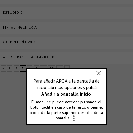
ESTUDIO 3
FINTAL INGENIERIA
CARPINTERÍA WEB
ABERTURAS DE ALUMNIO GM
«
1
2
3
4
5
...
10
...
»