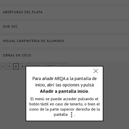
ABERTURAS DEL PLATA
SUR SEC
INSUAL CARPINTERÍA DE ALUMINIO
OBRAS EN SECO
«
1
2
3
4
5
...
10
...
»