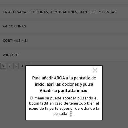
LA ARTESANA – CORTINAS, ALMOHADONES, MANTELES Y FUNDAS
A4 CORTINAS
CORTINAS MSJ
WINCORT
1
2
3
4
»