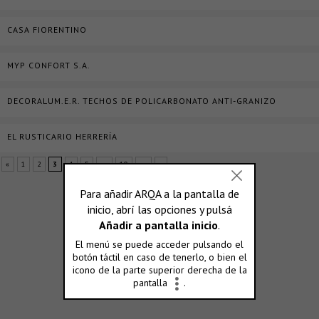
CASA FIORENTINO
MYP CONFORT S.A.
DECORALUM.E.R. TECHOS DE POLICARBONATO ANTI-GRANIZO
EL RUSTICARIO HERRERÍA
«
1
2
3
4
5
...
10
...
»